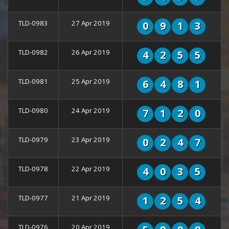
TLD-0983
27 Apr 2019
0
9
1
3
TLD-0982
26 Apr 2019
4
2
5
5
TLD-0981
25 Apr 2019
6
4
8
1
TLD-0980
24 Apr 2019
7
1
2
0
TLD-0979
23 Apr 2019
0
2
4
7
TLD-0978
22 Apr 2019
4
0
3
5
TLD-0977
21 Apr 2019
1
2
5
4
TLD-0976
20 Apr 2019