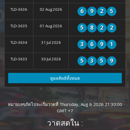
TLD-3636
02 Aug 2026
6
9
2
5
TLD-3635
01 Aug 2026
5
8
2
2
TLD-3634
31 Jul 2026
3
6
9
1
TLD-3633
30 Jul 2026
5
3
5
9
ดูผลลัพธ์ทั้งหมด
หมายเลขถัดไปจะเริ่มวาดที่ Thursday, Aug 6 2026 21:30:00
GMT +7
วาดสดใน :