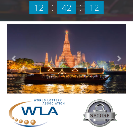
:
:
12
42
12
Previous
Next