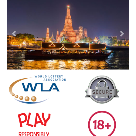
Previous
Next