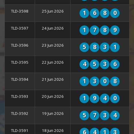
TLD-3598
25 Jun 2026
1
6
8
0
TLD-3597
24 Jun 2026
1
7
8
9
TLD-3596
23 Jun 2026
5
8
3
1
TLD-3595
22 Jun 2026
4
5
3
6
TLD-3594
21 Jun 2026
1
3
0
8
TLD-3593
20 Jun 2026
1
9
4
0
TLD-3592
19 Jun 2026
5
7
3
4
TLD-3591
18 Jun 2026
6
4
1
3