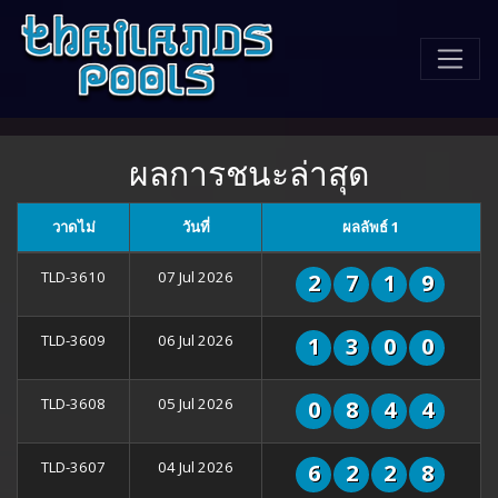
ผลการชนะล่าสุด
วาดไม่
วันที่
ผลลัพธ์ 1
TLD-3610
07 Jul 2026
2
7
1
9
TLD-3609
06 Jul 2026
1
3
0
0
TLD-3608
05 Jul 2026
0
8
4
4
TLD-3607
04 Jul 2026
6
2
2
8