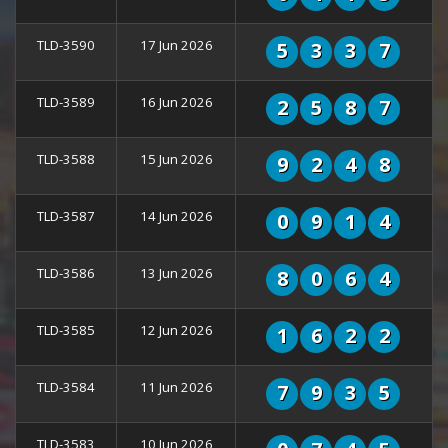
TLD-3590
17 Jun 2026
5
3
3
7
TLD-3589
16 Jun 2026
2
5
8
7
TLD-3588
15 Jun 2026
9
2
4
8
TLD-3587
14 Jun 2026
0
9
1
4
TLD-3586
13 Jun 2026
8
0
6
4
TLD-3585
12 Jun 2026
1
6
2
2
TLD-3584
11 Jun 2026
7
9
3
5
TLD-3583
10 Jun 2026