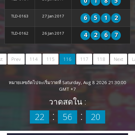
0
1
8
5
TLD-0163
27 Jan 2017
6
5
1
2
TLD-0162
26 Jan 2017
4
2
6
7
st
Prev
114
115
116
117
118
Next
L
หมายเลขถัดไปจะเริ่มวาดที่ Saturday, Aug 8 2026 21:30:00
GMT +7
วาดสดใน :
:
:
22
56
20