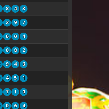
1
8
4
3
3
2
9
7
4
6
0
4
5
0
8
2
2
9
4
6
8
4
5
1
3
7
1
0
9
0
6
4