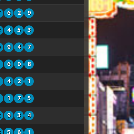
7
6
2
9
2
4
5
3
0
9
4
7
3
6
0
8
5
4
2
1
3
1
7
5
2
9
3
4
8
5
6
1