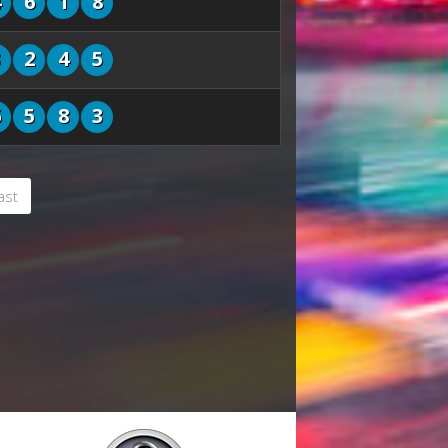
4
6
1
8
3
2
4
5
6
5
8
3
ast