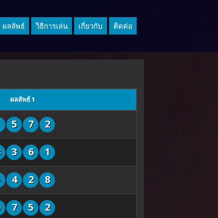
ผลลัพธ์
วิธีการเล่น
เกี่ยวกับ
ติดต่อ
ผลลัพธ์ 1
1
5
7
2
8
3
6
1
5
4
2
8
0
7
5
2